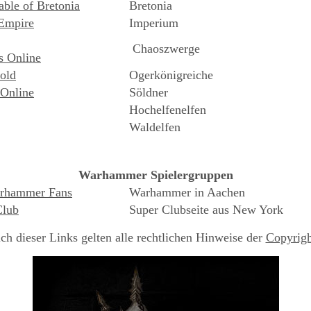
ble of Bretonia
Bretonia
Empire
Imperium
Chaoszwerge
s Online
old
Ogerkönigreiche
Online
Söldner
Hochelfenelfen
Waldelfen
Warhammer Spielergruppen
rhammer Fans
Warhammer in Aachen
Club
Super Clubseite aus New York
ch dieser Links gelten alle rechtlichen Hinweise der
Copyrigh