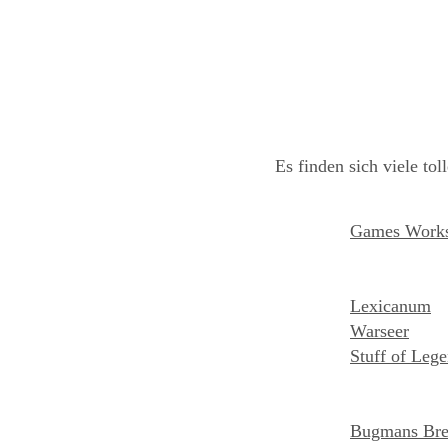
Es finden sich viele to
Games Works
Lexicanum
Warseer
Stuff of Leg
Bugmans Br